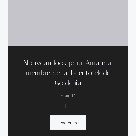
Nouveau look pour Amanda,
membre de la Talentotek de
Goldenia
-
Juin 12
[…]
Read Article