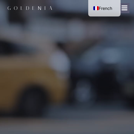
Aller
GOLDENIA
French
au
contenu
English