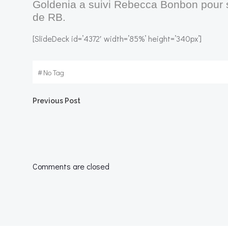
Goldenia a suivi Rebecca Bonbon pour s
de RB.
[SlideDeck id=’4372′ width=’85%’ height=’340px’]
#
No Tag
Post
Previous Post
navigation
Comments are closed